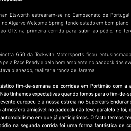
than Elsworth estrearam-se no Campeonato de Portugal d
no Algarve Welcome Spring, tendo estado em bom plano, 
são GTX na primeira corrida para subir ao pódio, no terc
Ginetta G50 da Tockwith Motorsports ficou entusiasmada
 pela Race Ready e pelo bom ambiente no paddock dos even
stava planeado, realizar a ronda de Jarama. 
tástico fim-de-semana de corridas em Portimão com a aj
 Não tínhamos expectativas quando fomos para o fim-de-s
 evento europeu e a nossa estreia no Supercars Endurance
 atmosfera amigável no paddock não teve paralelo e foi, 
automobilismo em que já participámos. O facto termos t
pódio na segunda corrida foi uma forma fantástica de co