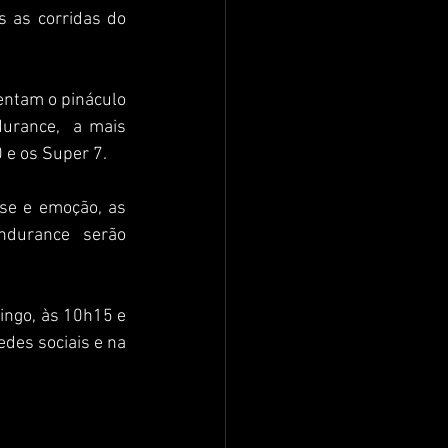
 as corridas do 
entam o pináculo 
urance,  a mais 
 e os Super 7. 
se e emoção, as 
durance serão 
ngo, às 10h15 e 
des sociais e na 