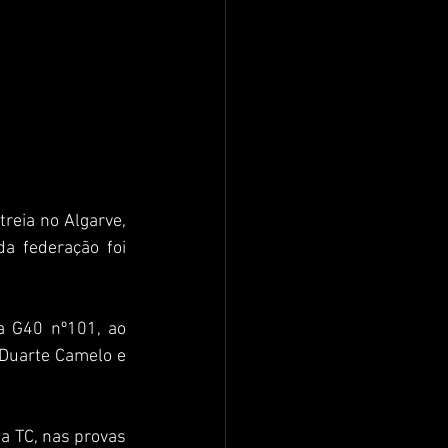
eia no Algarve, 
a federação foi 
a G40 nº101, ao 
Duarte Camelo e 
a TC, nas provas 