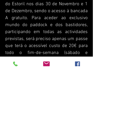
do Estoril nos dias 30 de Novembro e 1 
de Dezembro, sendo o acesso à bancada 
A gratuito. Para aceder ao exclusivo 
mundo do paddock e dos bastidores, 
participando em todas as actividades 
previstas, será preciso apenas um passe 
que terá o acessível custo de 20€ para 
todo o fim-de-semana (sábado e 
domingo) e de 15€ para um só dia.
Tanto o passe diário como o de dois dias, 
podem ser adquiridos no site da 
BOL.pt
, 
ou fisicamente em qualquer balcão de 
venda da FNAC ou Worten em todo o 
país, até ao dia 29 de Novembro. Nos 
dias 30 de Novembro e 1 de Dezembro, 
os bilhetes de paddock estarão apenas 
disponíveis para compra na bilheteira do 
circuito.