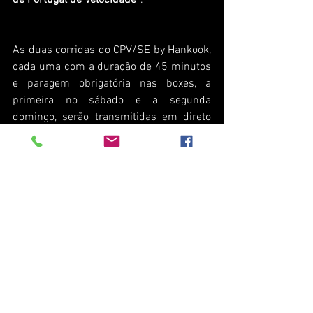
de Portugal de Velocidade”
.
As duas corridas do CPV/SE by Hankook, 
cada uma com a duração de 45 minutos 
e paragem obrigatória nas boxes, a 
primeira no sábado e a segunda 
domingo, serão transmitidas em direto 
no Porto Canal.
See All
Recent Posts