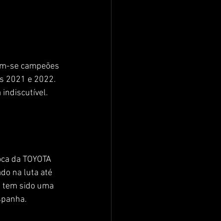
ram-se campeões 
s 2021 e 2022. 
ndiscutível. 
oca da TOYOTA 
o na luta até 
 tem sido uma 
spanha.