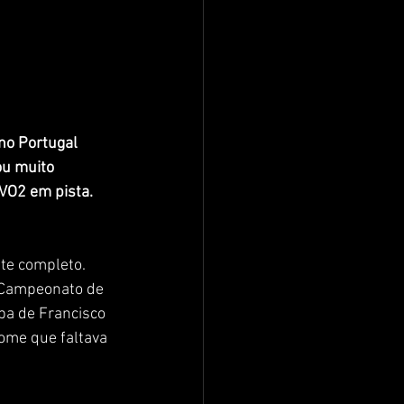
no Portugal 
ou muito 
EVO2 em pista.
te completo. 
 Campeonato de 
pa de Francisco 
ome que faltava 