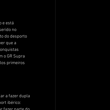
 e está 
erido no 
to do desporto 
ver que a 
conquistas 
om o GR Supra 
los primeiros 
ar a fazer dupla 
rt ibérico: 
r fazer parte do 