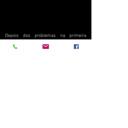
Depois dos problemas na primeira 
qualificação, na segunda Daniel Teixeira 
exerceu o seu domínio e conquistou a 
pole-position para a divisão TCR, 
suplantando António Coimbra por um 
segundo.
Héctor Hernández continuou a boa 
performance do seu colega de equipa e 
assegurou o melhor tempo da TC aos 
comandos do BMW M240i Racing da 