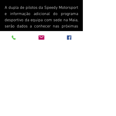
A dupla de pilotos da Speedy Motorsport 
e informação adicional do programa 
desportivo da equipa com sede na Maia, 
serão dados a conhecer nas próximas 
semanas.
A temporada de 2023 do Campeonato de 
Portugal de Velocidade by Hankook 
arranca com uma prova conjunta, no fim 
de semana de 6 e 7 de Maio, no 
Autódromo Internacional do Algarve.
GT4
#IberianSupercars
BMW
M4
CPV