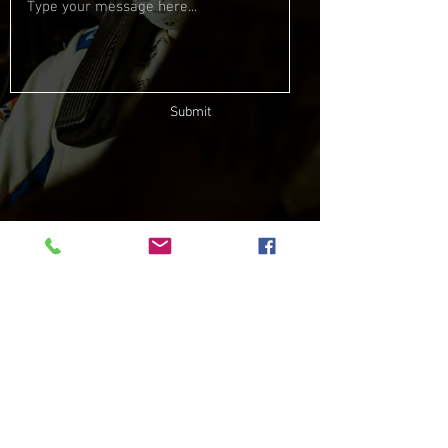
Submit
MORADA
Estrada de Paço de Arcos
Nº66
2735-336
Cacém
EMAIL
gt4 @ raceready.pt
TELEFONE
+351 210 920 650