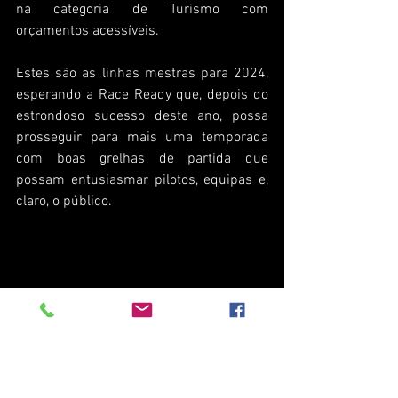
na categoria de Turismo com 
orçamentos acessíveis.
Estes são as linhas mestras para 2024, 
esperando a Race Ready que, depois do 
estrondoso sucesso deste ano, possa 
prosseguir para mais uma temporada 
com boas grelhas de partida que 
possam entusiasmar pilotos, equipas e, 
claro, o público.