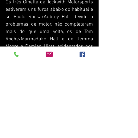
Os três Ginetta da Tockwith Motorsports 
estiveram uns furos abaixo do habitual e 
se Paulo Sousa/Aubrey Hall, devido a 
problemas de motor, não completaram 
mais do que uma volta, os de Tom 
Roche/Marmaduke Hall e de Jemma 
Moore e Damian Hirst, acidentados nos 
treinos, rodaram com cautelas 
redobradas, de modo a concluir a 
corrida. António Veloso, por seu turno, foi 
forçado a abandonar quando a manga de 
eixo do Fiat 500 Abarth cedeu.
Corrida 1 (classificação oficiosa)
1º, Miguel Cristóvão/Francisco Carvalho 
(Araújo Competição/McLaren 570S 
GT4/GT4 Bronze), 20 voltas
2º, Bruno Pires/Fábio Mota (Fabela 